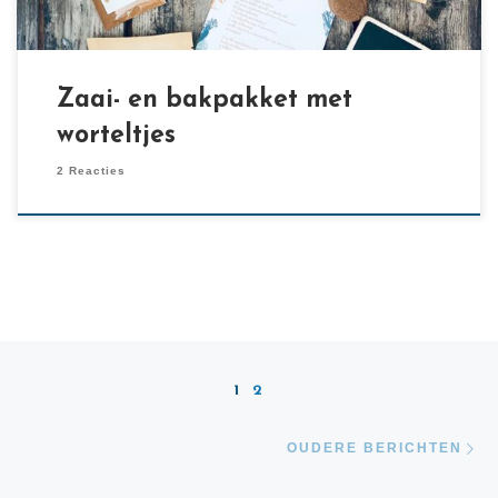
Zaai- en bakpakket met
worteltjes
2 Reacties
Berichten navigatie
1
2
Ou
OUDERE BERICHTEN