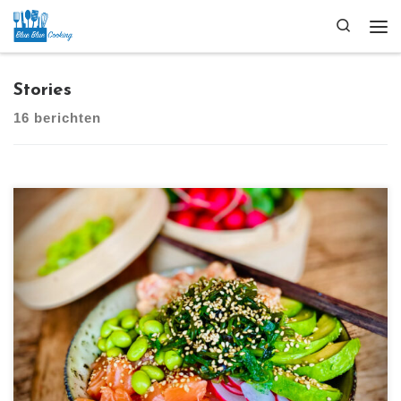
Ga naar inhoud
Search
Me
Stories
16 berichten
[…]