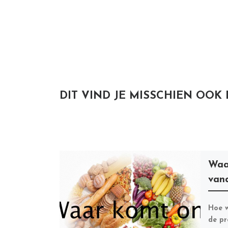
DIT VIND JE MISSCHIEN OOK
Waa
van
Hoe w
de pr