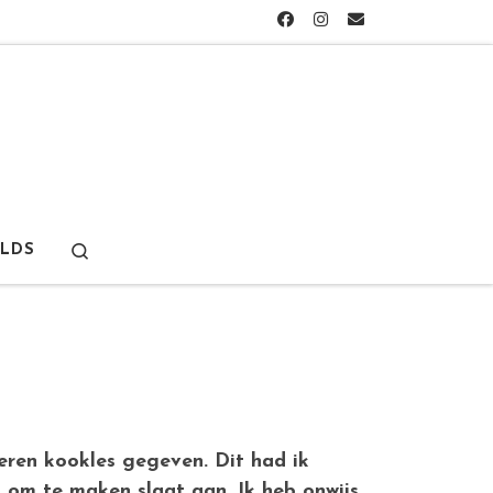
Search
LDS
eren kookles gegeven. Dit had ik
 om te maken slaat aan. Ik heb onwijs