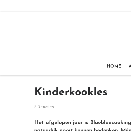
Ga naar inhoud
HOME
Kinderkookles
2 Reacties
Het afgelopen jaar is Bluebluecookin
natuurlijk nooit kunnen bedenken. Mij