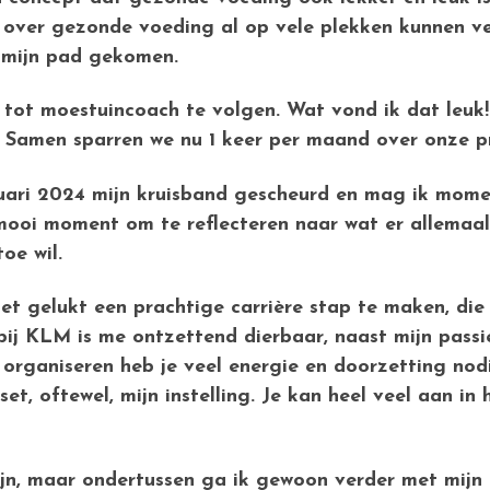
 over gezonde voeding al op vele plekken kunnen ve
 mijn pad gekomen.
tot moestuincoach te volgen. Wat vond ik dat leuk!
. Samen sparren we nu 1 keer per maand over onze p
ruari 2024 mijn kruisband gescheurd en mag ik momen
ooi moment om te reflecteren naar wat er allemaa
oe wil.
et gelukt een prachtige carrière stap te maken, die 
 bij KLM is me ontzettend dierbaar, naast mijn pas
 organiseren heb je veel energie en doorzetting nodi
t, oftewel, mijn instelling. Je kan heel veel aan in 
ijn, maar ondertussen ga ik gewoon verder met mijn