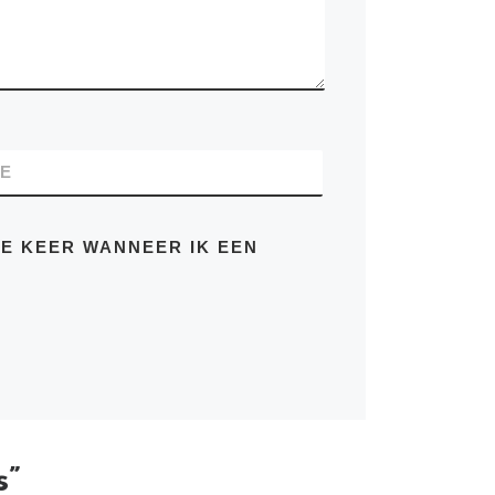
TE
DE KEER WANNEER IK EEN
s”