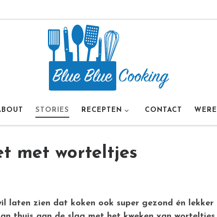
ABOUT
STORIES
RECEPTEN
CONTACT
WERE
t met worteltjes
l laten zien dat koken ook super gezond én lekker te
an thuis aan de slag met het kweken van worteltjes