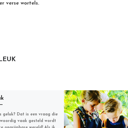
er verse wortels.
 LEUK
uk
s geluk? Dat is een vraag die
woordig vaak gesteld wordt
ze ongrijpbare wereld! Als ik