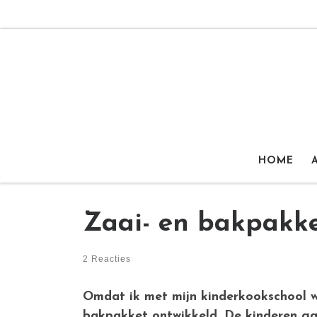
Ga naar inhoud
HOME
Zaai- en bakpakke
2 Reacties
Omdat ik met mijn kinderkookschool wi
bakpakket ontwikkeld. De kinderen ga