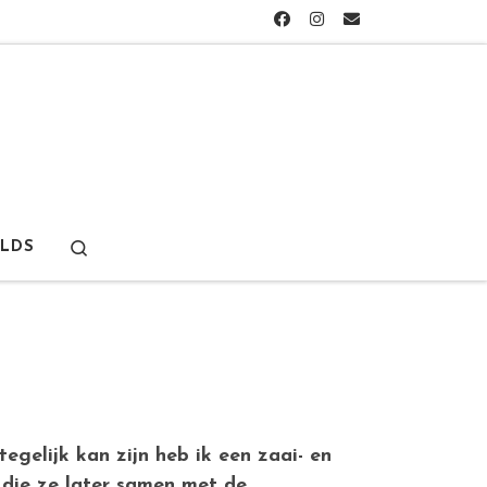
Search
LDS
gelijk kan zijn heb ik een zaai- en
 die ze later samen met de