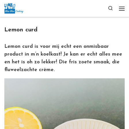
Ga naar inhoud
Search
Me
Lemon curd
Lemon curd is voor mij echt een onmisbaar
product in m’n koelkast! Je kan er echt alles mee
en het is oh zo lekker! Die fris zoete smaak, die
fluweelzachte crème.