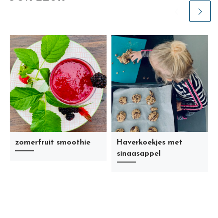
zomerfruit smoothie
Haverkoekjes met
sinaasappel