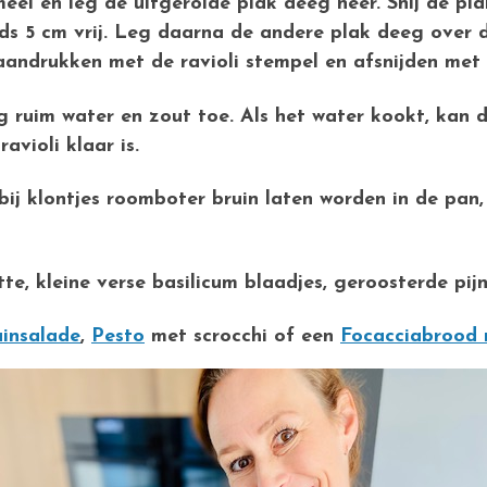
eel en leg de uitgerolde plak deeg neer. Snij de pla
eds 5 cm vrij. Leg daarna de andere plak deeg over d
aandrukken met de ravioli stempel en afsnijden met e
 ruim water en zout toe. Als het water kookt, kan d
avioli klaar is.
bij klontjes roomboter bruin laten worden in de pan
ette, kleine verse basilicum blaadjes, geroosterde 
uinsalade
,
Pesto
met scrocchi of een
Focacciabrood 