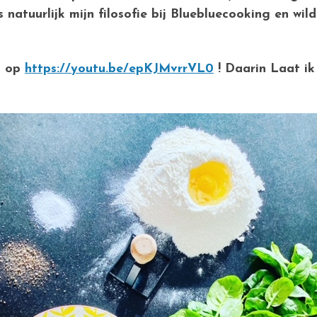
natuurlijk mijn filosofie bij Bluebluecooking en wil
n op
https://youtu.be/epKJMvrrVL0
! Daarin Laat ik