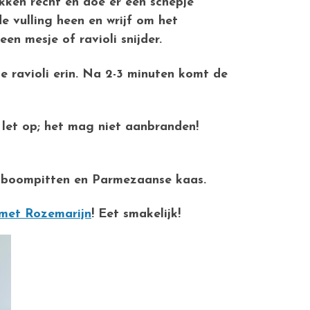
kken recht en doe er een schepje
e vulling heen en wrijf om het
en mesje of ravioli snijder.
e ravioli erin. Na 2-3 minuten komt de
, let op; het mag niet aanbranden!
pijnboompitten en Parmezaanse kaas.
met Rozemarijn
! Eet smakelijk!