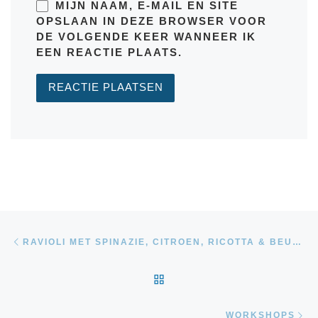
MIJN NAAM, E-MAIL EN SITE
OPSLAAN IN DEZE BROWSER VOOR
DE VOLGENDE KEER WANNEER IK
EEN REACTIE PLAATS.
Bericht navigatie
Vorig bericht
RAVIOLI MET SPINAZIE, CITROEN, RICOTTA & BEURRE NOISETTE
TERUG NAAR BERICHTEN
Vo
WORKSHOPS