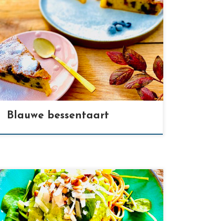
[…]
Blauwe bessentaart