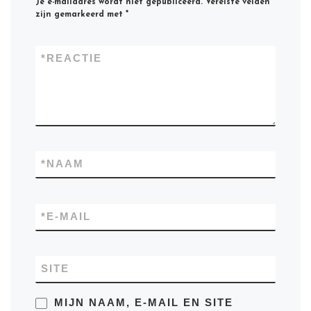
Je e-mailadres wordt niet gepubliceerd.
Vereiste velden
zijn gemarkeerd met
*
*
REACTIE
*
NAAM
*
E-MAIL
SITE
MIJN NAAM, E-MAIL EN SITE