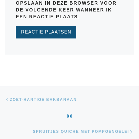
OPSLAAN IN DEZE BROWSER VOOR
DE VOLGENDE KEER WANNEER IK
EEN REACTIE PLAATS.
Bericht navigatie
Vorig bericht
ZOET-HARTIGE BAKBANAAN
TERUG NAAR BERICHTEN
Vo
SPRUITJES QUICHE MET POMPOENGELEI