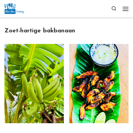
Ga naar inhoud
Search
Me
Zoet-hartige bakbanaan