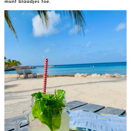
munt blaadjes toe.