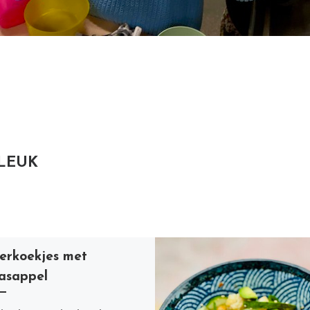
 LEUK
erkoekjes met
asappel