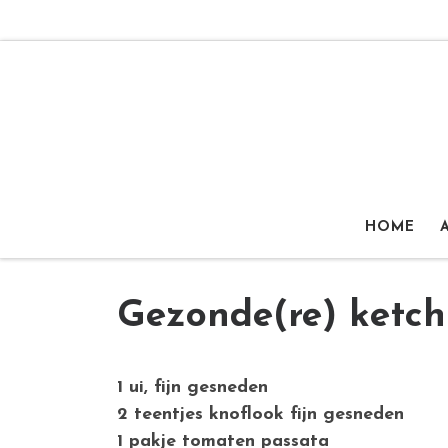
Ga naar inhoud
HOME
Gezonde(re) ketc
1 ui, fijn gesneden
2 teentjes knoflook fijn gesneden
1 pakje tomaten passata