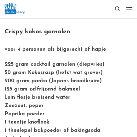
Ga naar inhoud
Search
Me
Crispy kokos garnalen
voor 4 personen als bijgerecht of hapje
225 gram cocktail garnalen (diepvries)
50 gram Kokosrasp (liefst wat grover)
200 gram panko (Japans broodkruim)
125 gram zelfrijzend bakmeel
l;ein flesje bruisend water
Zeezout, peper
Paprika poeder
1 teentje knoflook
1 theelepel bakpoeder of bakingsoda