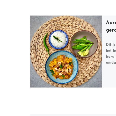
Aar
ger
Dit i
het h
bord 
omdat