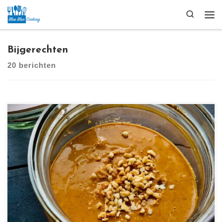
Ga naar inhoud
Search
Me
Bijgerechten
20 berichten
[…]