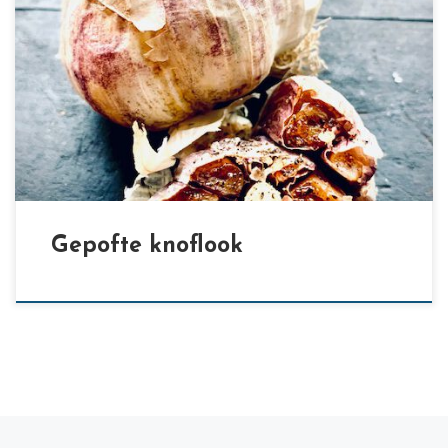
[…]
Gepofte knoflook
Berichten navigatie
Nieuwere berichten