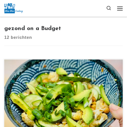
Ga naar inhoud
Search
Me
gezond on a Budget
12 berichten
[…]