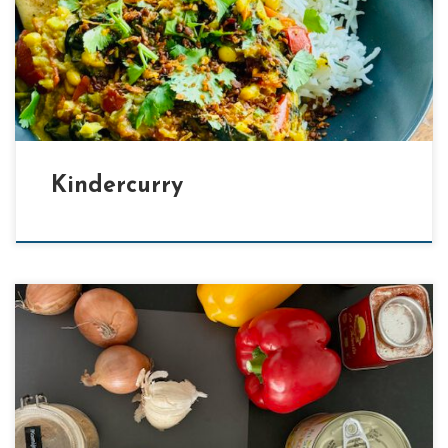
[…]
Kindercurry
[…]