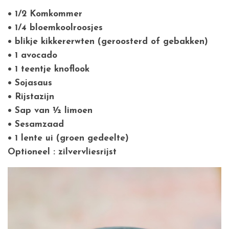
• 1/2 Komkommer
• 1/4 bloemkoolroosjes
• blikje kikkererwten (geroosterd of gebakken)
• 1 avocado
• 1 teentje knoflook
• Sojasaus
• Rijstazijn
• Sap van ½ limoen
• Sesamzaad
• 1 lente ui (groen gedeelte)
Optioneel : zilvervliesrijst