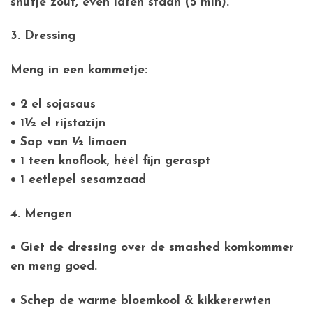
snufje zout, even laten staan (5 min).
3. Dressing
Meng in een kommetje:
• 2 el sojasaus
• 1½ el rijstazijn
• Sap van ½ limoen
• 1 teen knoflook, héél fijn geraspt
• 1 eetlepel sesamzaad
4. Mengen
• Giet de dressing over de smashed komkommer
en meng goed.
• Schep de warme bloemkool & kikkererwten