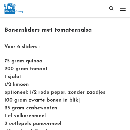
Ga naar inhoud
Search
Me
Bonensliders met tomatensalsa
Voor 6 sliders :
75 gram quinoa
200 gram tomaat
1 sjalot
1/2 limoen
optioneel: 1/2 rode peper, zonder zaadjes
100 gram zwarte bonen in blik|
25 gram cashewnoten
1 el volkorenmeel
2 eetlepels paneermeel