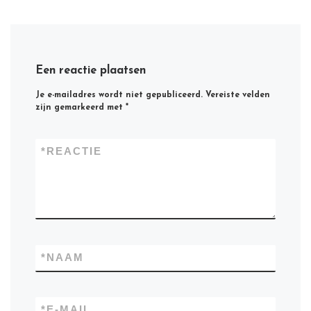
Een reactie plaatsen
Je e-mailadres wordt niet gepubliceerd.
Vereiste velden
zijn gemarkeerd met
*
*
REACTIE
*
NAAM
*
E-MAIL