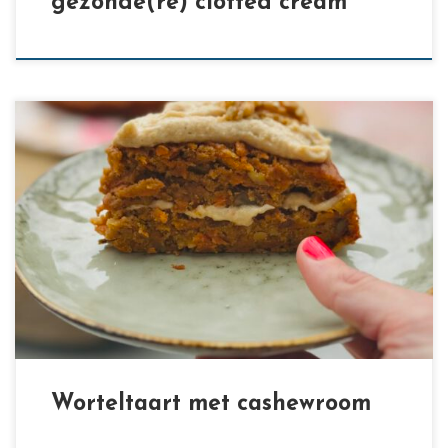
gezonde(re) clotted cream
[…]
Worteltaart met cashewroom