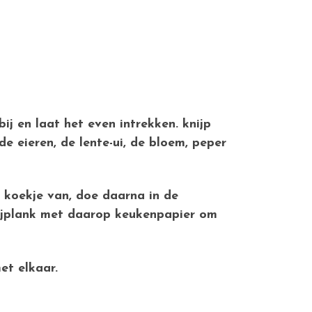
j en laat het even intrekken. knijp
e eieren, de lente-ui, de bloem, peper
 koekje van, doe daarna in de
nijplank met daarop keukenpapier om
et elkaar.