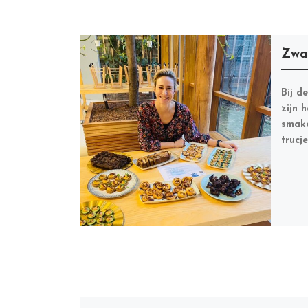
Zwa
Bij d
zijn 
smake
trucj