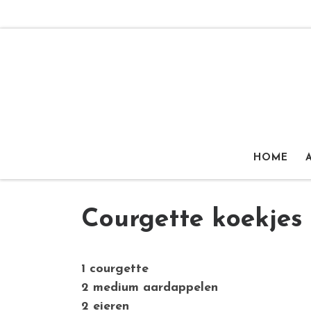
Ga naar inhoud
HOME
Courgette koekjes
1 courgette
2 medium aardappelen
2 eieren