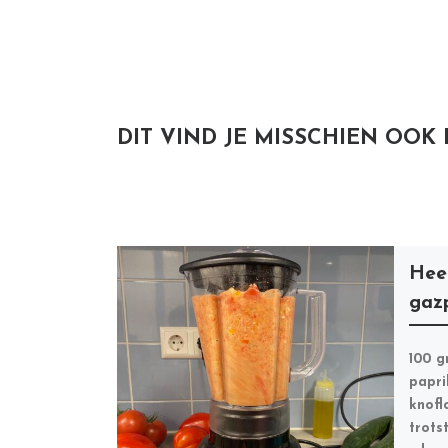
DIT VIND JE MISSCHIEN OOK
Heer
gaz
100 g
papri
knof
trots