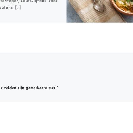
terPeper, zoutOlijfolie Voor
outons, […]
te velden zijn gemarkeerd met
*