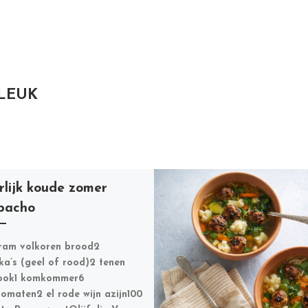
 LEUK
lijk koude zomer
pacho
ram volkoren brood2
ka’s (geel of rood)2 tenen
look1 komkommer6
tomaten2 el rode wijn azijn100