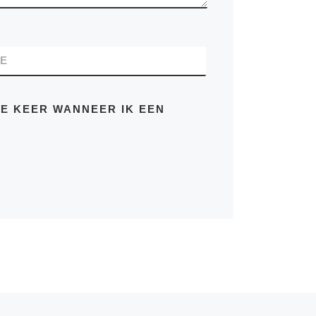
TE
DE KEER WANNEER IK EEN
Vo