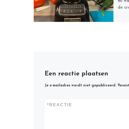
ml wa
de cr
Een reactie plaatsen
Je e-mailadres wordt niet gepubliceerd.
Vereis
*
REACTIE