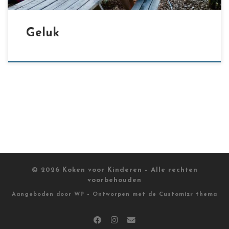
Geluk
© 2026
Koken voor Kinderen
– Alle rechten
voorbehouden
Aangeboden door
WP
– Ontworpen met de
Customizr thema