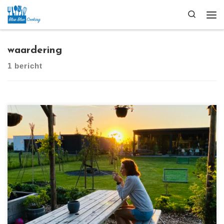
Ga naar inhoud
Search
Me
waardering
1 bericht
[…]