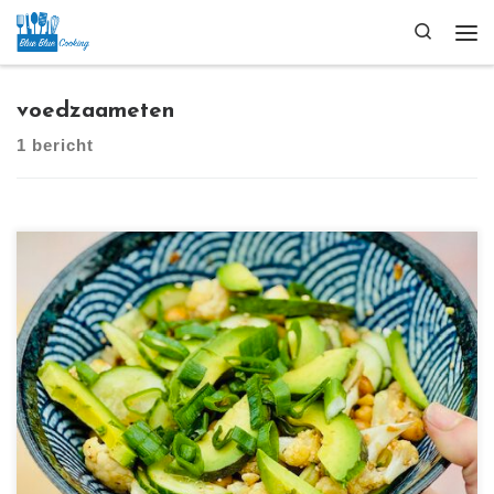
Ga naar inhoud
Search
Me
voedzaameten
1 bericht
[…]