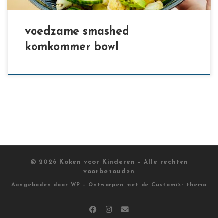
voedzame smashed
komkommer bowl
© 2026
Koken voor Kinderen
– Alle rechten
voorbehouden
Aangeboden door
WP
– Ontworpen met de
Customizr thema