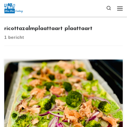
Ga naar inhoud
Search
Me
ricottazalmplaattaart plaattaart
1 bericht
[…]