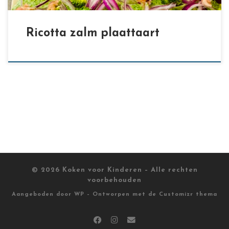
Ricotta zalm plaattaart
© 2026
Koken voor Kinderen
– Alle rechten
voorbehouden
Aangeboden door
WP
– Ontworpen met de
Customizr thema