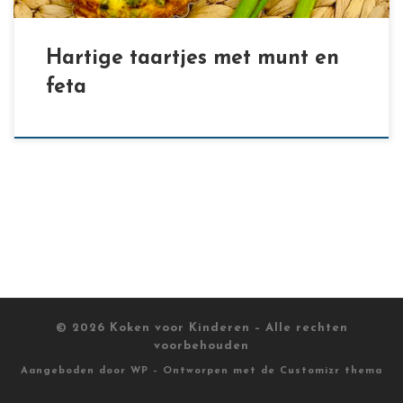
Hartige taartjes met munt en
feta
© 2026
Koken voor Kinderen
– Alle rechten
voorbehouden
Aangeboden door
WP
– Ontworpen met de
Customizr thema