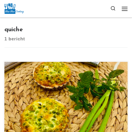
Ga naar inhoud
Search
Me
quiche
1 bericht
[…]