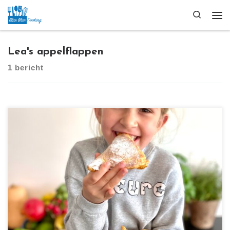
Ga naar inhoud
Search
Me
Lea's appelflappen
1 bericht
[…]