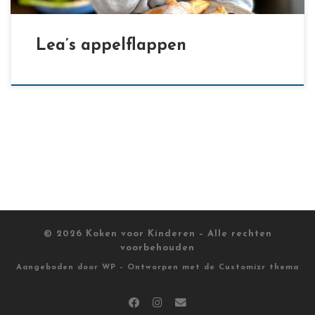
Lea’s appelflappen
© 2026
Koken voor Kinderen
– Alle rechten
voorbehouden
Aangeboden door
WP
– Ontworpen met de
Customizr thema