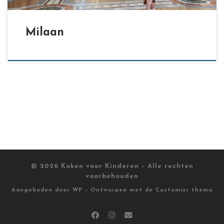
Milaan
© 2026
Koken voor Kinderen
– Alle rechten
voorbehouden
Aangeboden door
WP
– Ontworpen met de
Customizr thema