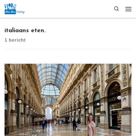
Ga naar inhoud
Search
Me
italiaans eten.
1 bericht
[…]