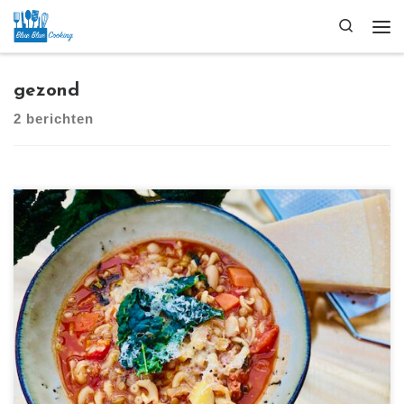
Ga naar inhoud
Search
Me
gezond
2 berichten
[…]