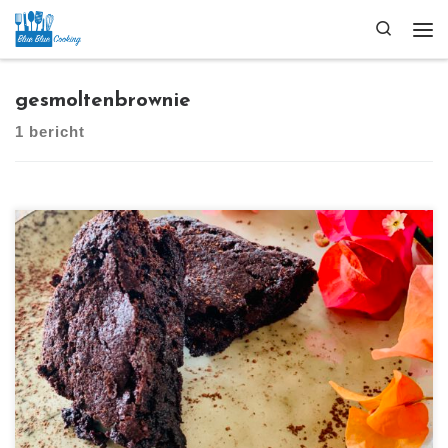
Ga naar inhoud
Search
Me
gesmoltenbrownie
1 bericht
[…]