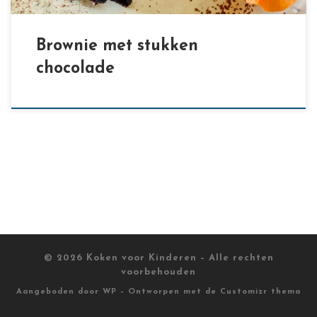
Brownie met stukken
chocolade
© 2026
Koken voor Kinderen
– Alle rechten
voorbehouden
Aangeboden door
WP
– Ontworpen met de
Customizr thema