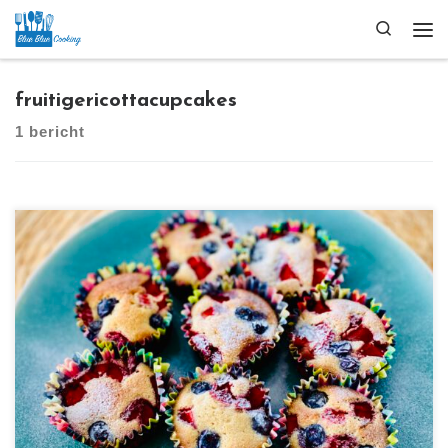
Ga naar inhoud
Search
Me
fruitigericottacupcakes
1 bericht
[…]