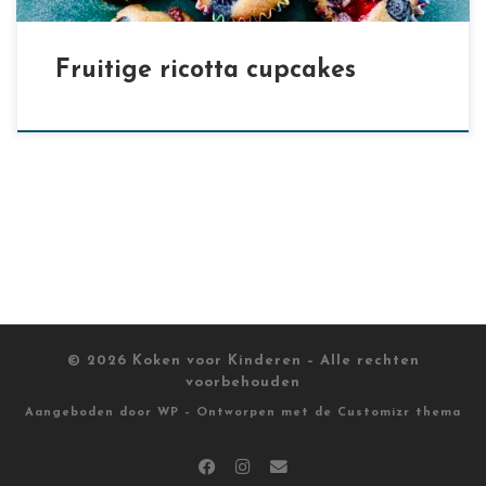
Fruitige ricotta cupcakes
© 2026
Koken voor Kinderen
– Alle rechten
voorbehouden
Aangeboden door
WP
– Ontworpen met de
Customizr thema