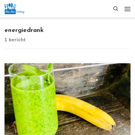
Ga naar inhoud
Search
Me
energiedrank
1 bericht
[…]