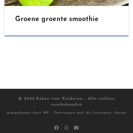
Groene groente smoothie
© 2026
Koken voor Kinderen
– Alle rechten
voorbehouden
Aangeboden door
WP
– Ontworpen met de
Customizr thema