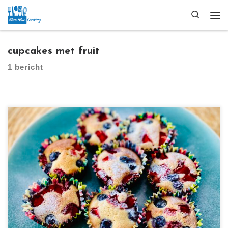
Ga naar inhoud
Search
Me
cupcakes met fruit
1 bericht
[…]