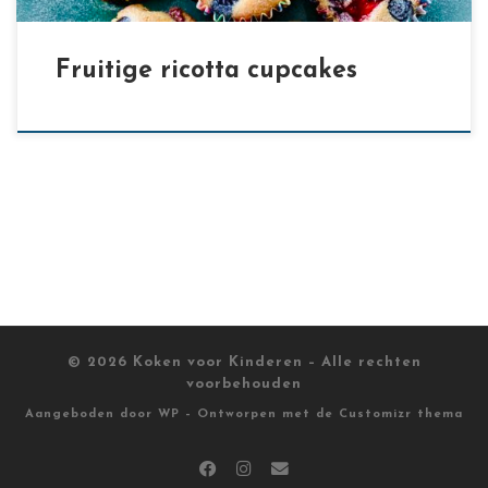
Fruitige ricotta cupcakes
© 2026
Koken voor Kinderen
– Alle rechten
voorbehouden
Aangeboden door
WP
– Ontworpen met de
Customizr thema