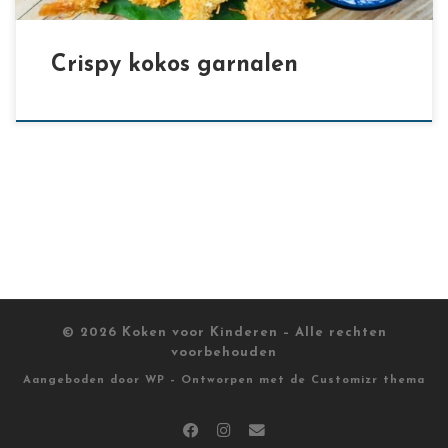
Crispy kokos garnalen
© 2026
Koken voor Kinderen
– Alle rechten
voorbehouden
Aangeboden door
WP
– Ontworpen met de
Customizr thema