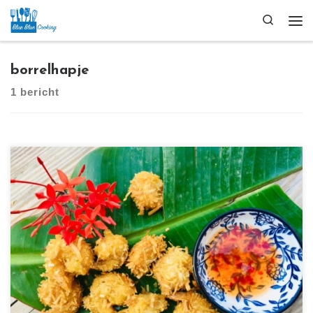
Ga naar inhoud
Search
Me
borrelhapje
1 bericht
[…]