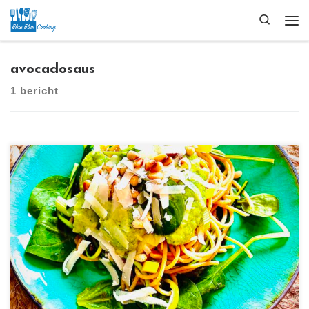
Ga naar inhoud
Search
Me
avocadosaus
1 bericht
[…]