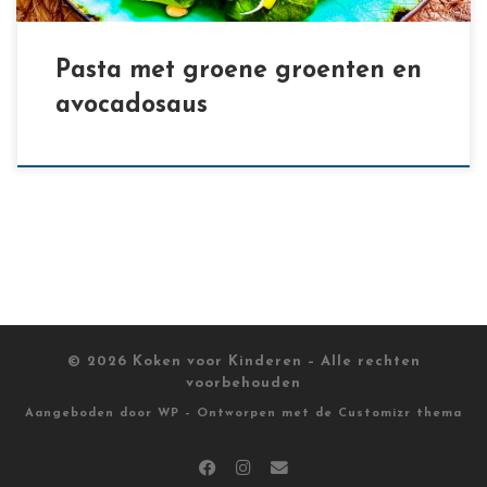
Pasta met groene groenten en
avocadosaus
© 2026
Koken voor Kinderen
– Alle rechten
voorbehouden
Aangeboden door
WP
– Ontworpen met de
Customizr thema