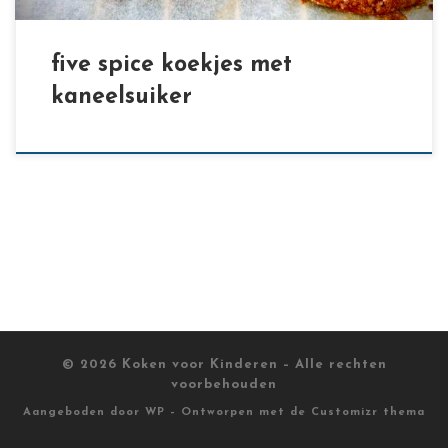
five spice koekjes met
kaneelsuiker
© 2026
Koken voor Kinderen
– Alle rechten
voorbehouden
Aangeboden door
WP
– Ontworpen met de
Customizr thema