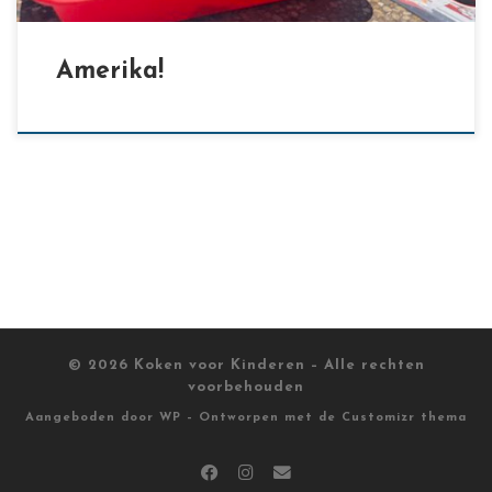
Amerika!
© 2026
Koken voor Kinderen
– Alle rechten
voorbehouden
Aangeboden door
WP
– Ontworpen met de
Customizr thema