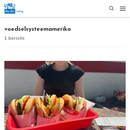
Ga naar inhoud
Search
Me
voedselsysteemamerika
1 bericht
[…]