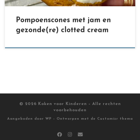
Pompoenscones met jam en
gezonde(re) clotted cream
© 2026
Koken voor Kinderen
– Alle rechten
voorbehouden
Aangeboden door
WP
– Ontworpen met de
Customizr thema