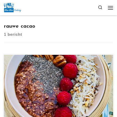
Ga naar inhoud
Search
Me
rauwe cacao
1 bericht
[…]