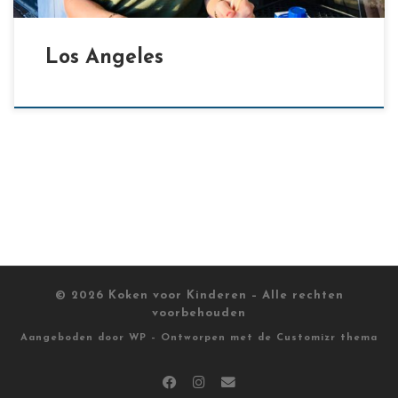
Los Angeles
© 2026
Koken voor Kinderen
– Alle rechten
voorbehouden
Aangeboden door
WP
– Ontworpen met de
Customizr thema