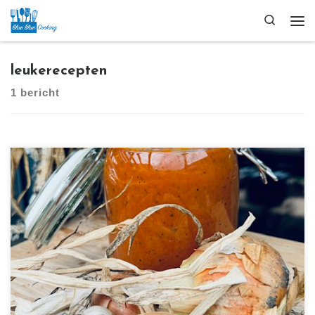
Ga naar inhoud
Search
Me
leukerecepten
1 bericht
[…]