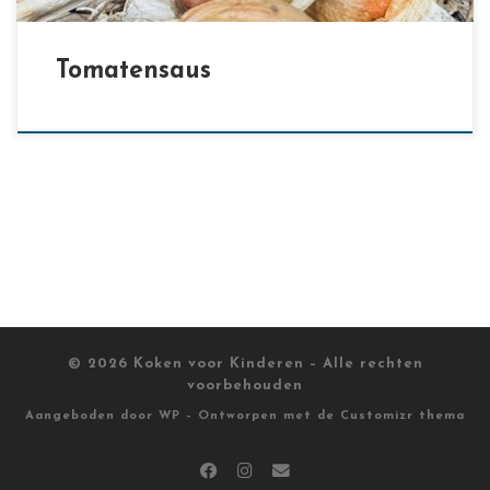
Tomatensaus
© 2026
Koken voor Kinderen
– Alle rechten
voorbehouden
Aangeboden door
WP
– Ontworpen met de
Customizr thema