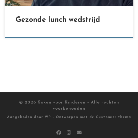
Gezonde lunch wedstrijd
© 2026
Koken voor Kinderen
– Alle rechten
voorbehouden
Aangeboden door
WP
– Ontworpen met de
Customizr thema