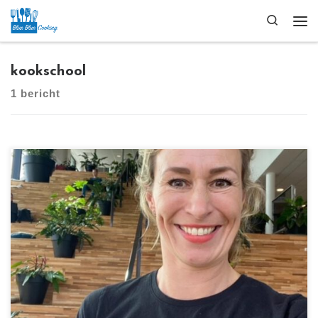
Ga naar inhoud
Search
Me
kookschool
1 bericht
[…]