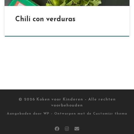
Chili con verduras
© 2026
Koken voor Kinderen
– Alle rechten
voorbehouden
Aangeboden door
WP
– Ontworpen met de
Customizr thema