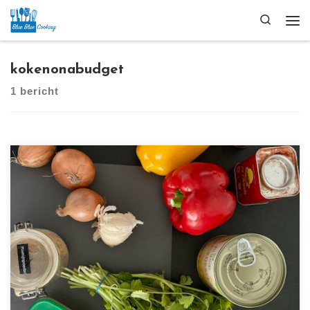
Ga naar inhoud
Search
Me
kokenonabudget
1 bericht
[…]