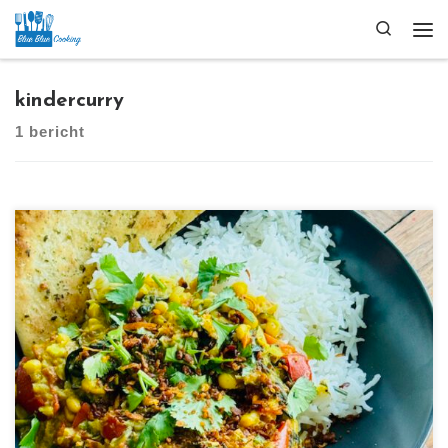
Ga naar inhoud
Search
Me
kindercurry
1 bericht
[…]