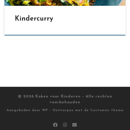
Kindercurry
© 2026
Koken voor Kinderen
– Alle rechten
voorbehouden
Aangeboden door
WP
– Ontworpen met de
Customizr thema