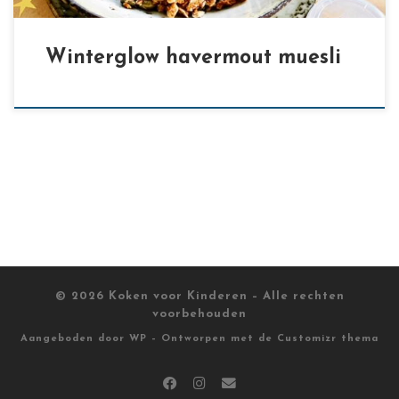
Winterglow havermout muesli
© 2026
Koken voor Kinderen
– Alle rechten
voorbehouden
Aangeboden door
WP
– Ontworpen met de
Customizr thema