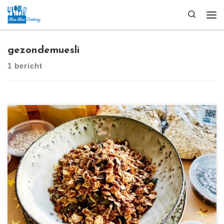
Ga naar inhoud
Search
Me
gezondemuesli
1 bericht
[…]