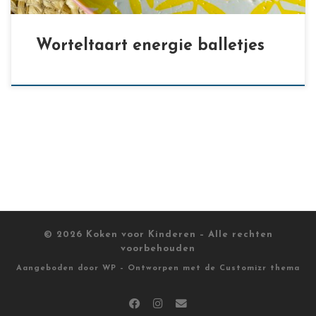
Worteltaart energie balletjes
© 2026
Koken voor Kinderen
– Alle rechten
voorbehouden
Aangeboden door
WP
– Ontworpen met de
Customizr thema