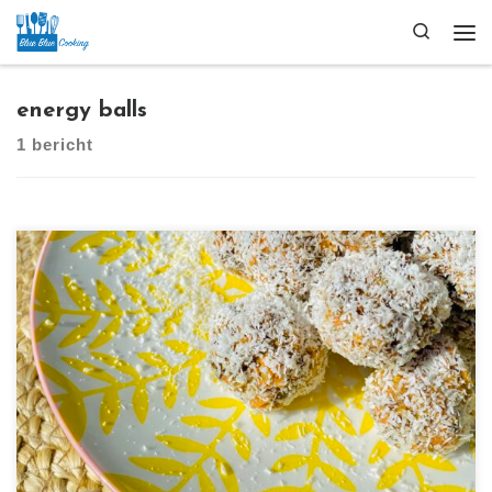
Ga naar inhoud
Search
Me
energy balls
1 bericht
[…]