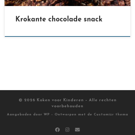
Krokante chocolade snack
© 2026
Koken voor Kinderen
– Alle rechten
voorbehouden
Aangeboden door
WP
– Ontworpen met de
Customizr thema