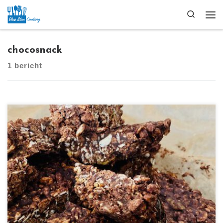
Ga naar inhoud
Search
Me
chocosnack
1 bericht
[…]