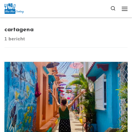
Ga naar inhoud
Search
Me
cartagena
1 bericht
[…]