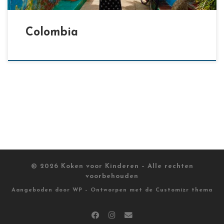
Colombia
© 2026
Koken voor Kinderen
– Alle rechten
voorbehouden
Aangeboden door
WP
– Ontworpen met de
Customizr thema