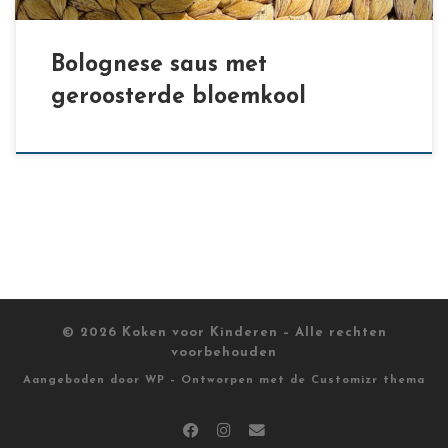
Bolognese saus met
geroosterde bloemkool
© 2026
Koken voor Kinderen
– Alle rechten
voorbehouden
Aangeboden door
WP
– Ontworpen met de
Customizr thema