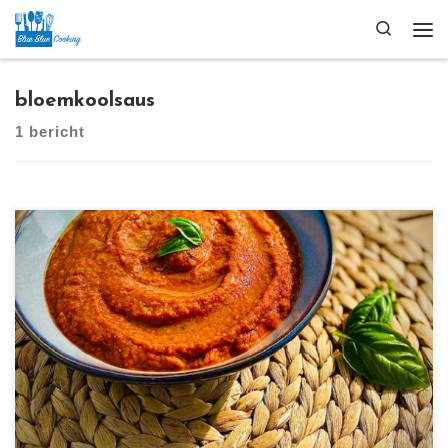
Ga naar inhoud
Search
Me
bloemkoolsaus
1 bericht
[…]